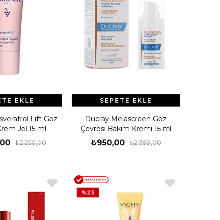
ETE EKLE
SEPETE EKLE
veratrol Lift Göz
Ducray Melascreen Göz
Krem Jel 15 ml
Çevresi Bakım Kremi 15 ml
,00
₺950,00
₺2.250,00
₺2.399,00
%23