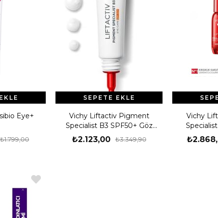
EKLE
SEPETE EKLE
SEP
ibio Eye+
Vichy Liftactiv Pigment
Vichy Lif
Specialist B3 SPF50+ Göz
Specialis
Bakım Kremi
Ser
₺2.123,00
₺2.868
₺1.799,00
₺3.349,90