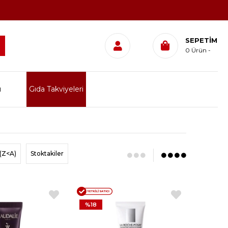
SEPETIM
0
Ürün
ı
Gıda Takviyeleri
(Z<A)
Stoktakiler
%18