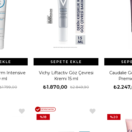
EKLE
SEPETE EKLE
SEP
m Intensive
Vichy Liftactiv Göz Çevresi
Caudalie 
 ml
Kremi 15 ml
Premie
₺1.870,00
₺2.247
₺1.799,00
₺2.849,90
%18
%20