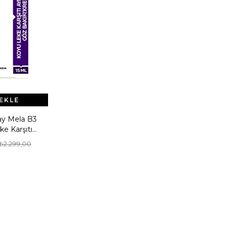
EKLE
y Mela B3
e Karşıtı
 Bakım Kremi
₺2.299,00
L