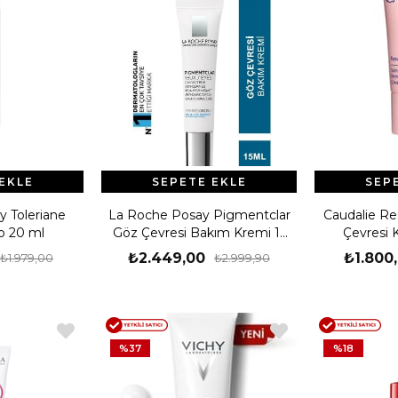
EKLE
SEPETE EKLE
SEP
 Toleriane
La Roche Posay Pigmentclar
Caudalie Res
o 20 ml
Göz Çevresi Bakım Kremi 15
Çevresi 
ml
₺2.449,00
₺1.800
₺1.979,00
₺2.999,90
%37
%18