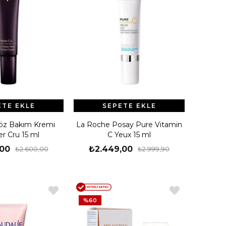
ETE EKLE
SEPETE EKLE
Göz Bakım Kremi
La Roche Posay Pure Vitamin
r Cru 15 ml
C Yeux 15 ml
,00
₺2.449,00
₺2.600,00
₺2.999,90
%60