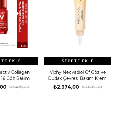
ETE EKLE
SEPETE EKLE
tactiv Collagen
Vichy Neovadiol Gf Göz ve
t 16 Göz Bakım
Dudak Çevresi Bakım Kremi
umu 15 ml
15ml
,00
₺2.374,00
₺3.499,00
₺3.099,00