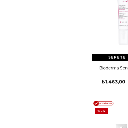
SEPETE 
Bioderma Sens
₺1.463,00
%24