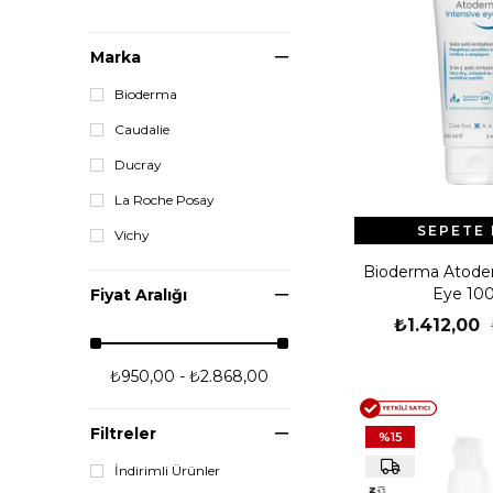
Marka
Bioderma
Caudalie
Ducray
La Roche Posay
SEPETE 
Vichy
Bioderma Atoder
Eye 100
Fiyat Aralığı
₺1.412,00
₺950,00 - ₺2.868,00
Filtreler
%15
İndirimli Ürünler