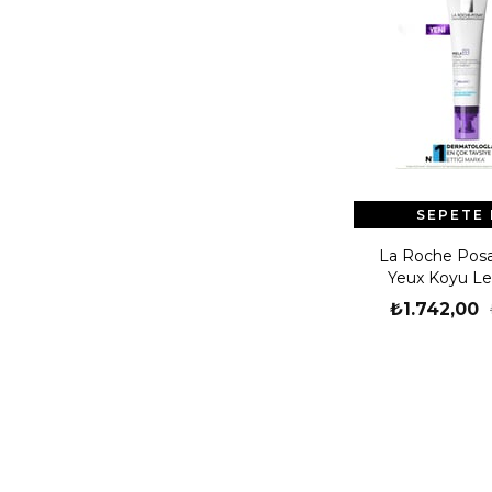
SEPETE 
La Roche Posa
Yeux Koyu Lek
Aydınlatıcı Göz
₺1.742,00
15M