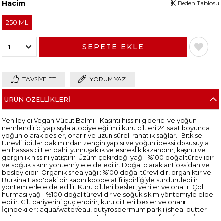
Hacim
Beden Tablosu
250 ML
TAVSIYE ET
YORUM YAZ
ÜRÜN ÖZELLIKLERI
Yenileyici Vegan Vücut Balmı - Kaşıntı hissini giderici ve yoğun
nemlendirici yapısıyla atopiye eğilimli kuru ciltleri 24 saat boyunca
yoğun olarak besler, onarır ve uzun süreli rahatlık sağlar. -Bitkisel
türevli lipitler bakımından zengin yapısı ve yoğun ipeksi dokusuyla
en hassas ciltler dahil yumuşaklık ve esneklik kazandırır, kaşıntı ve
gerginlik hissini yatıştırır. Üzüm çekirdeği yağı : %100 doğal türevlidir
ve soğuk sıkım yöntemiyle elde edilir. Doğal olarak antioksidan ve
besleyicidir. Organik shea yağı : %100 doğal türevlidir, organiktir ve
Burkina Faso'daki bir kadın kooperatifi işbirliğiyle sürdürülebilir
yöntemlerle elde edilir. Kuru ciltleri besler, yeniler ve onarır. Çöl
hurması yağı : %100 doğal türevlidir ve soğuk sıkım yöntemiyle elde
edilir. Cilt bariyerini güçlendirir, kuru ciltleri besler ve onarır.
İçindekiler : aqua/water/eau, butyrospermum parkıı (shea) butter
extract, glycerın, cococaprylate/ caprate, vıtıs vınıfera (grape) seed