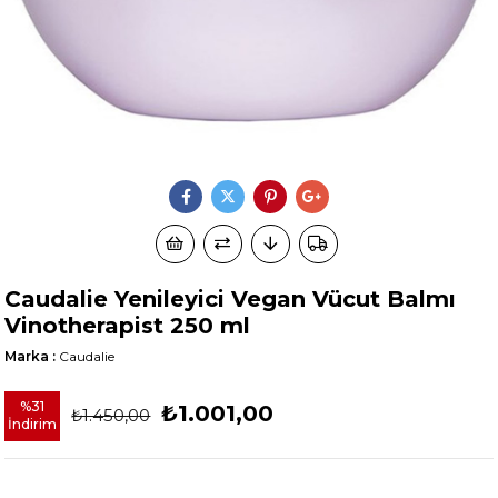
Caudalie Yenileyici Vegan Vücut Balmı
Vinotherapist 250 ml
Marka
:
Caudalie
%
31
₺1.001,00
₺1.450,00
İndirim