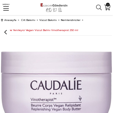
0
MENU
Anasayfa
Cilt Bakımı
Vücut Bakımı
Nemlendiriciler
Caudalie Yenileyici Vegan Vücut Balmı Vinotherapist 250 ml