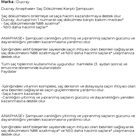
Marka
:
Ducray
Ducray Anaphase+ Saç Dökülmesi Karşıtı Şampuan
Saç dökülmesini önlemeye ve saça hacim kazandırmaya destek olur.
Ducray, Avrupa'nın 1 numaralı saç dökülmesi karşıtı bakım markası*
• Saç dökülmesinde %88 azalma*
• %90 daha hacimli saçlar*
ANAPHASE+ Şampuan canlılığını yitirmiş ve yıpranmış saçların gücünü ve
dayanıklılığını yeniden kazanmasına yardımcı olur.
İçeriğindeki aktif bileşenler sayesinde saçın ihtiyacı olan besinleri sağlayarak
saç dökülmesini %88 azaltmaya* ve %90 daha hacimli saçlara* ulaşmanıza
destek olur.
Tüm saç tiplerinin kullanımına uygundur. hamilelik (3. aydan sonra) ve
emzirme döneminde kullanılabilir.
Faydalar
•İçeriğindeki vitamin kompleks, saç derisinin ve dolayısıyla saçın ihtiyacı olan
ana besinleri sağlayarak saçın güçlenmesine yardımcı olur.
•Saça hacim kazandırır.
•Canlılığını yitirmiş ve yıpranmış saçların gücünü ve dayanıklılığını yeniden
kazanmasına destek olur.
ANAPHASE+ Şampuan canlılığını yitirmiş ve yıpranmış saçların gücünü ve
dayanıklılığını yeniden kazanmasına yardımcı olur.
İçeriğindeki aktif bileşenler sayesinde saçın ihtiyacı olan besinleri sağlayarak
saç dökülmesini %88 azaltmaya* ve %90 daha hacimli saçlara* ulaşmanıza
destek olur.