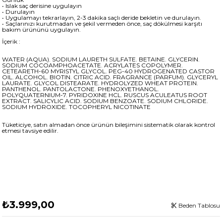
• Islak saç derisine uygulayın
• Durulayın
• Uygulamayı tekrarlayın, 2-3 dakika saçlı deride bekletin ve durulayın.
• Saçlarınızı kurutmadan ve şekil vermeden önce, saç dökülmesi karşıtı
bakım ürününü uygulayın.
İçerik :
WATER (AQUA). SODIUM LAURETH SULFATE. BETAINE. GLYCERIN.
SODIUM COCOAMPHOACETATE. ACRYLATES COPOLYMER.
CETEARETH-60 MYRISTYL GLYCOL. PEG-40 HYDROGENATED CASTOR
OIL. ALCOHOL. BIOTIN. CITRIC ACID. FRAGRANCE (PARFUM). GLYCERYL
LAURATE. GLYCOL DISTEARATE. HYDROLYZED WHEAT PROTEIN.
PANTHENOL. PANTOLACTONE. PHENOXYETHANOL.
POLYQUATERNIUM-7. PYRIDOXINE HCL. RUSCUS ACULEATUS ROOT
EXTRACT. SALICYLIC ACID. SODIUM BENZOATE. SODIUM CHLORIDE.
SODIUM HYDROXIDE. TOCOPHERYL NICOTINATE
Tüketiciye, satın almadan önce ürünün bileşimini sistematik olarak kontrol
etmesi tavsiye edilir.
₺3.999,00
Beden Tablosu