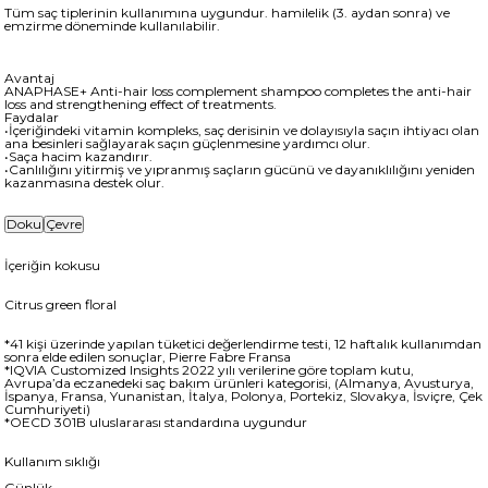
Tüm saç tiplerinin kullanımına uygundur. hamilelik (3. aydan sonra) ve
emzirme döneminde kullanılabilir.
Avantaj
ANAPHASE+ Anti-hair loss complement shampoo completes the anti-hair
loss and strengthening effect of treatments.
Faydalar
•İçeriğindeki vitamin kompleks, saç derisinin ve dolayısıyla saçın ihtiyacı olan
ana besinleri sağlayarak saçın güçlenmesine yardımcı olur.
•Saça hacim kazandırır.
•Canlılığını yitirmiş ve yıpranmış saçların gücünü ve dayanıklılığını yeniden
kazanmasına destek olur.
Doku
Çevre
İçeriğin kokusu
Citrus green floral
*41 kişi üzerinde yapılan tüketici değerlendirme testi, 12 haftalık kullanımdan
sonra elde edilen sonuçlar, Pierre Fabre Fransa
*IQVIA Customized Insights 2022 yılı verilerine göre toplam kutu,
Avrupa’da eczanedeki saç bakım ürünleri kategorisi, (Almanya, Avusturya,
İspanya, Fransa, Yunanistan, İtalya, Polonya, Portekiz, Slovakya, İsviçre, Çek
Cumhuriyeti)
*OECD 301B uluslararası standardına uygundur
Kullanım sıklığı
Günlük